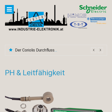
Skip
to
content
Der Coriolis Durchflussmesser CFS600A
PH & Leitfähigkeit