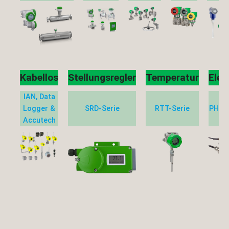
Kabellos
Stellungsregler
Temperatur
Elek
IAN, Data
Logger &
SRD-Serie
RTT-Serie
PH & 
Accutech