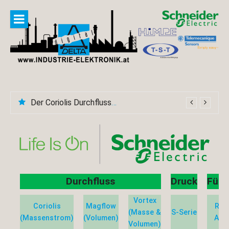
Skip
to
content
Der Coriolis Durchflussmesser CFS600A
Durchfluss
Druck
Füll
Vortex
Coriolis
Magflow
Rad
(Masse &
S-Serie
(Massenstrom)
(Volumen)
Auft
Volumen)